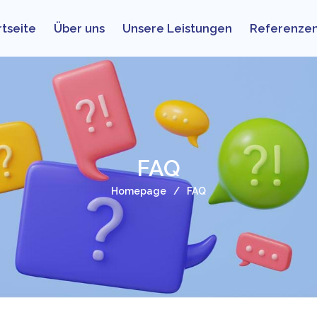
rtseite
Über uns
Unsere Leistungen
Referenze
FAQ
Homepage
FAQ