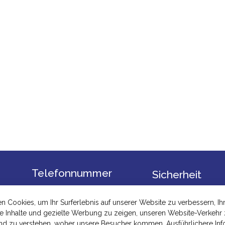
Telefonnummer
Sicherheit
+4978548243999
Datenschutzbesti
 Cookies, um Ihr Surferlebnis auf unserer Website zu verbessern, Ih
Ausdrückliche
te Inhalte und gezielte Werbung zu zeigen, unseren Website-Verkehr
E-Mail
Zustimmungserklä
und zu verstehen, woher unsere Besucher kommen. Ausführlichere In